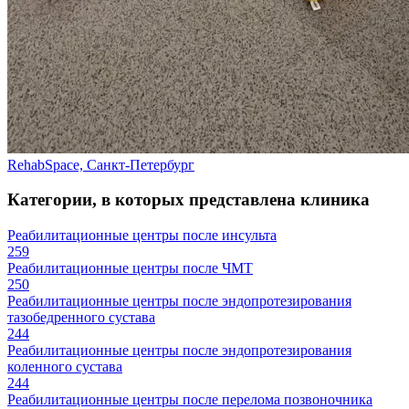
RehabSpace, Санкт-Петербург
Категории, в которых представлена клиника
Реабилитационные центры после инсульта
259
Реабилитационные центры после ЧМТ
250
Реабилитационные центры после эндопротезирования
тазобедренного сустава
244
Реабилитационные центры после эндопротезирования
коленного сустава
244
Реабилитационные центры после перелома позвоночника