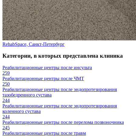
RehabSpace, Санкт-Петербург
Категории, в которых представлена клиника
Реабилитационные центры после инсульта
259
Реабилитационные центры после ЧМТ
250
Реабилитационные центры после эндопротезирования
тазобедренного сустава
244
Реабилитационные центры после эндопротезирования
коленного сустава
244
Реабилитационные центры после перелома позвоночника
245
Реабилитационные центры после травм