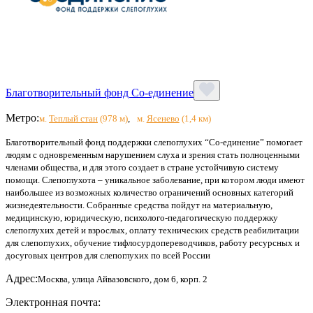
Благотворительный фонд Со-единение
Метро:
м.
Теплый стан
(978 м)
,
м.
Ясенево
(1,4 км)
Благотворительный фонд поддержки слепоглухих “Со-единение” помогает
людям с одновременным нарушением слуха и зрения стать полноценными
членами общества, и для этого создает в стране устойчивую систему
помощи. Слепоглухота – уникальное заболевание, при котором люди имеют
наибольшее из возможных количество ограничений основных категорий
жизнедеятельности. Собранные средства пойдут на материальную,
медицинскую, юридическую, психолого-педагогическую поддержку
слепоглухих детей и взрослых, оплату технических средств реабилитации
для слепоглухих, обучение тифлосурдопереводчиков, работу ресурсных и
досуговых центров для слепоглухих по всей России
Адрес:
Москва, улица Айвазовского, дом 6, корп. 2
Электронная почта: