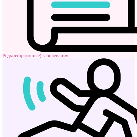
Редкие(орфанные) заболевания